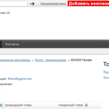
Расширенный поиск
ская 18
Контакты
яционные материалы
→
Тепло-, звукоизоляция
→
ISOVER Профи
Т
Тру
Теп
щик:
Изолбудпостач
 наличии
.
предыдущий товар
следующий товар