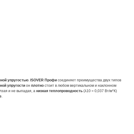
ной упругостью
.
ISOVER Профи
соединяет преимущества двух типов
ной упругости
он
плотно
стоит в любом вертикальном и наклонном
лзая и не выпадая, а
низкая теплопроводность
(λ10 = 0,037 Вт/м*К)
е
.