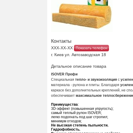
Контакты
ХХХ-ХХ-ХХ
Показать телефон
г. Киев ул. Автозаводская 18
Детальное описание товара
I
SOVER Профи
Специальная
тепло- и звукоизоляция
с
усилен
материала - рулона и плиты. Благодаря
усилен
каркасе без дополнительных креплений, не спо
обеспечивает
максимальное теплосбережени
Преимущества
:
3D-эффект (повышенная упругость);
самый теплый рулон ISOVER;
легко подогнать под шаг стропил;
минимум отходов;
Не высокая степень пыльности.
Гидрофобность.