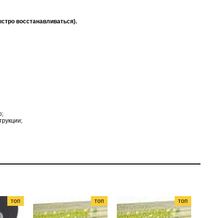
стро восстанавливаться).
о;
трукции;
топ
топ
топ