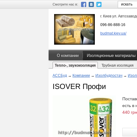
Смотрите нас в:
г. Киев ул. Автозавод
096-86-888-16
budmat.kiev.ua/
О компании
Изоляционные материалы
Тепло-, звукоизоляция
Трубная изоляция
АССБуд
→
Компании
→
Изолбудпостач
→
Изол
ISOVER Профи
Постав
есть в
440 грн