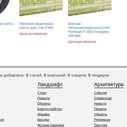
ая лента
Теплоизоляционные
Монтаж
плиты для стен F300
теплоизоляционных плит
Finnfoam F-300 (толщина
Цена договорная
100 мм)
Цена договорная
ки добавлено:
0
статей,
0
компаний,
0
товаров,
0
тендеров
Ландшафт
Архитектура
Стили
События
Проекты
Справочная
Объекты
Новости
Благоустройство
Проекты
Дорожки
Объекты
вля
Беседки
Рефлексии
Детские площадки
Текстура