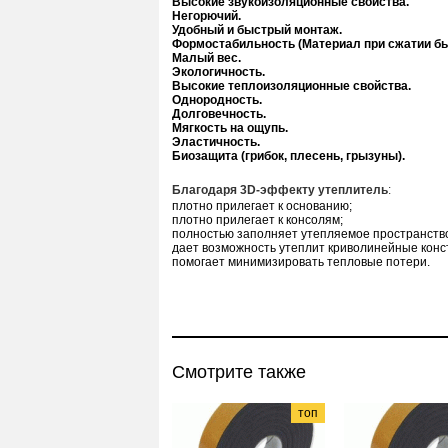
Высокие звукоизоляционные свойства.
Негорючий.
Удобный и быстрый монтаж.
Формостабильность (Материал при сжатии бы
Малый вес.
Экологичность.
Высокие теплоизоляционные свойства.
Однородность.
Долговечность.
Мягкость на ощупь.
Эластичность.
Биозащита (грибок, плесень, грызуны).
Благодаря 3D-эффекту утеплитель
:
плотно прилегает к основанию;
плотно прилегает к консолям;
полностью заполняет утепляемое пространств
дает возможность утеплит криволинейные конс
помогает минимизировать тепловые потери.
Смотрите также
топ